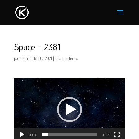
Space – 2381
por
admin
|
18 Dic 2021
|
0 Comentarios
Reproductor
de
vídeo
00:00
00:25